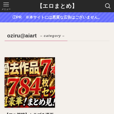
【エロまとめ】
メニュー
ⓘPR ※本サイトには悪質な広告はございません。
oziru@aiart
– category –