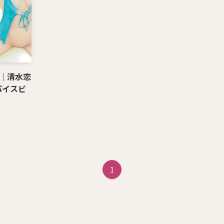
6｜清水恋
パイスビ
1