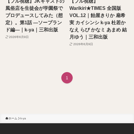
【フル視聴】JKキャストの
【フル視聴】
風俗店を生徒会が学園祭で
Warikiri★TIMES 全国版
プロデュースしてみた（想
VOL.12｜飴屋きりか 扇希
定）。第1話 ―ソープラン
実 カイシンシ k-ya 杜若か
ド編―｜k-ya｜三和出版
なえ らび かなミ あまめ 結
月ゆう｜三和出版
2026年6月9日
2026年6月9日
1
ホーム
k-ya