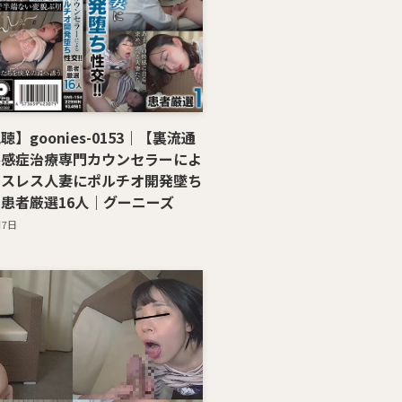
】goonies-0153｜【裏流通
不感症治療専門カウンセラーによ
クスレス人妻にポルチオ開発墜ち
患者厳選16人｜グーニーズ
月7日