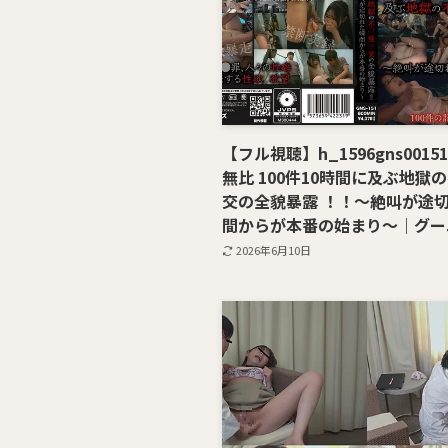
【フル視聴】h_1596gns001
無比 100件10時間に及ぶ地獄
交の全貌暴露 ！！～絶叫が途
間からが本番の始まり～｜グー
2026年6月10日