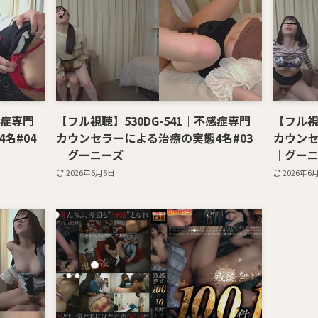
感症専門
【フル視聴】530DG-541｜不感症専門
【フル視
名#04
カウンセラーによる治療の実態4名#03
カウンセ
｜グーニーズ
｜グーニ
2026年6月6日
2026年6