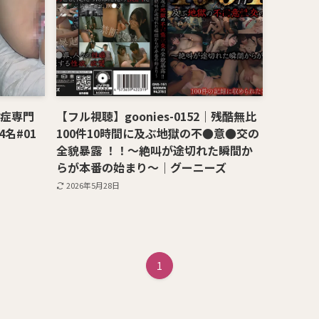
感症専門
【フル視聴】goonies-0152｜残酷無比
名#01
100件10時間に及ぶ地獄の不●意●交の
全貌暴露 ！！～絶叫が途切れた瞬間か
らが本番の始まり～｜グーニーズ
2026年5月28日
1