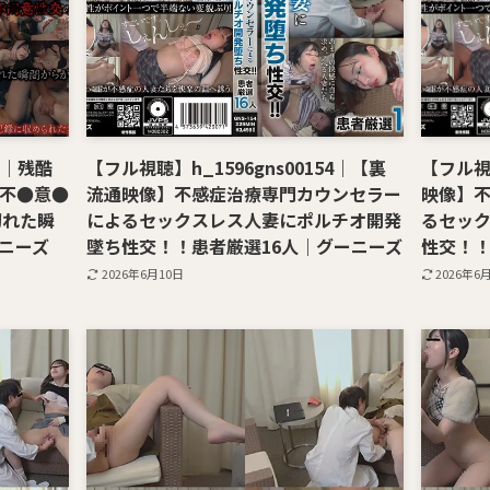
51｜残酷
【フル視聴】h_1596gns00154｜【裏
【フル視聴
の不●意●
流通映像】不感症治療専門カウンセラー
映像】
切れた瞬
によるセックスレス人妻にポルチオ開発
るセッ
ニーズ
墜ち性交！！患者厳選16人｜グーニーズ
性交！！
2026年6月10日
2026年6