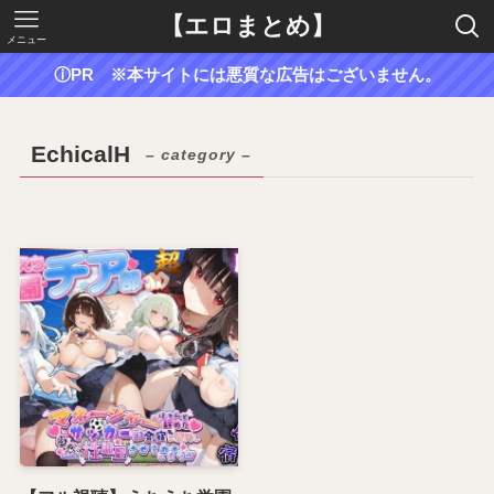
【エロまとめ】
メニュー
ⓘPR ※本サイトには悪質な広告はございません。
EchicalH
– category –