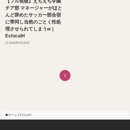
【フル視聴】えちえち学園
チア部 マネージャーがほと
んど辞めたサッカー部合宿
に帯同し当然のごとく性処
理させられてしまうw｜
EchicalH
2026年5月30日
1
ホーム
EchicalH