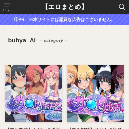
【エロまとめ】
メニュー
ⓘPR ※本サイトには悪質な広告はございません。
bubya_AI
– category –