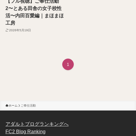
【フル視聴】ご奉仕活動
2〜とある田舎の女子校性
活〜内田百愛編｜まほまほ
工房
2026年5月19日
1
ホーム
ご奉仕活動
アダルトブログランキングへ
FC2 Blog Ranking