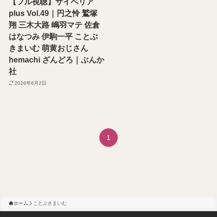
【フル視聴】サイベリア
plus Vol.49｜円之怜 鷲塚
翔 三木大路 嶋羽マテ 佐倉
はなつみ 伊駒一平 ことぶ
きまいむ 萌黄おじさん
hemachi ざんどろ｜ぶんか
社
2026年6月2日
1
ホーム
ことぶきまいむ