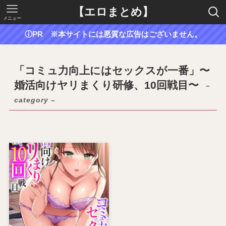
【エロまとめ】
メニュー
ⓘPR ※本サイトには悪質な広告はございません。
「コミュ力向上にはセックスが一番」〜
婚活向けヤリまくり研修、10回戦目〜
–
category –